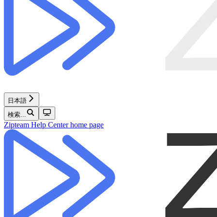
日本語
検索...
Zipteam Help Center
home page